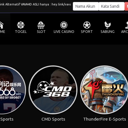
lternatif VAVA4D ASLI hanya : hey.link/vava
Hati-hati Penipuan link VAV
ME
TOGEL
SLOT
LIVE CASINO
SPORT
SABUNG
ARC
Sports
CMD Sports
ThunderFire E-Sports