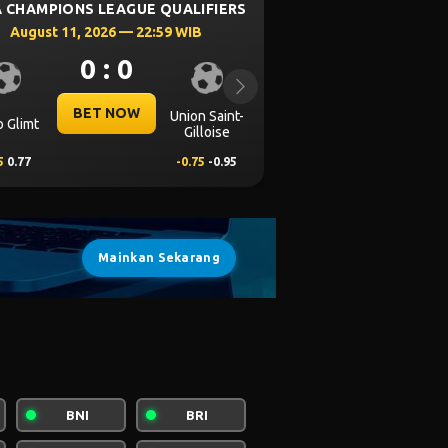
SPAIN LA LIGA
August 17, 2026 — 02:30 WIB
0 : 0
Next
BET NOW
ta Vigo
Osasuna
25
0.76
-0.25
-0.86
Mainkan Sekarang
BNI
BRI