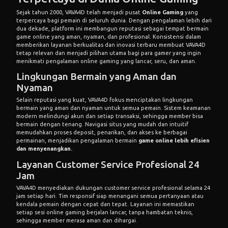
Sejak tahun 2000,
VAVA4D
telah menjadi pusat
Online Gaming
yang
terpercaya bagi pemain di seluruh dunia. Dengan pengalaman lebih dari
dua dekade, platform ini membangun reputasi sebagai tempat bermain
game online yang aman, nyaman, dan profesional. Konsistensi dalam
memberikan layanan berkualitas dan inovasi terbaru membuat VAVA4D
tetap relevan dan menjadi pilihan utama bagi para gamer yang ingin
menikmati pengalaman online gaming yang lancar, seru, dan aman.
Lingkungan Bermain yang Aman dan
Nyaman
Selain reputasi yang kuat,
VAVA4D
fokus menciptakan lingkungan
bermain yang aman dan nyaman untuk semua pemain. Sistem keamanan
modern melindungi akun dan setiap transaksi, sehingga member bisa
bermain dengan tenang. Navigasi situs yang mudah dan intuitif
memudahkan proses deposit, penarikan, dan akses ke berbagai
permainan, menjadikan pengalaman bermain
game online lebih efisien
dan menyenangkan.
Layanan Customer Service Profesional 24
Jam
VAVA4D
menyediakan dukungan customer service profesional selama 24
jam setiap hari. Tim responsif siap menangani semua pertanyaan atau
kendala pemain dengan cepat dan tepat. Layanan ini memastikan
setiap sesi online gaming berjalan lancar, tanpa hambatan teknis,
sehingga member merasa aman dan dihargai.