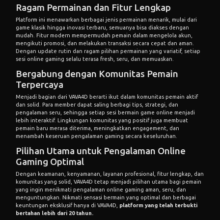
Ragam Permainan dan Fitur Lengkap
Platform ini menawarkan berbagai jenis permainan menarik, mulai dari
game klasik hingga inovasi terbaru, semuanya bisa diakses dengan
mudah. Fitur modern mempermudah pemain dalam mengelola akun,
mengikuti promosi, dan melakukan transaksi secara cepat dan aman.
Dengan update rutin dan ragam pilihan permainan yang variatif, setiap
sesi online gaming selalu terasa fresh, seru, dan memuaskan.
Bergabung dengan Komunitas Pemain
Terpercaya
Menjadi bagian dari
VAVA4D
berarti ikut dalam komunitas pemain aktif
dan solid. Para member dapat saling berbagi tips, strategi, dan
pengalaman seru, sehingga setiap sesi bermain game online menjadi
lebih interaktif. Lingkungan komunitas yang positif juga membuat
pemain baru merasa diterima, meningkatkan engagement, dan
menambah keseruan pengalaman gaming secara keseluruhan.
Pilihan Utama untuk Pengalaman Online
Gaming Optimal
Dengan keamanan, kenyamanan, layanan profesional, fitur lengkap, dan
komunitas yang solid,
VAVA4D
tetap menjadi pilihan utama bagi pemain
yang ingin menikmati pengalaman online gaming aman, seru, dan
menguntungkan. Nikmati sensasi bermain yang optimal dan berbagai
keuntungan eksklusif hanya di VAVA4D,
platform yang telah terbukti
bertahan lebih dari 20 tahun.