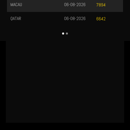
MACAU
06-08-2026
7894
QATAR
06-08-2026
6642