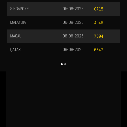
SINGAPORE
05-08-2026
0715
MALAYSIA
06-08-2026
4549
MACAU
06-08-2026
7894
QATAR
06-08-2026
6642