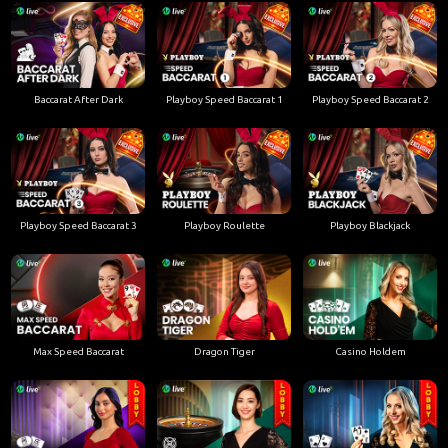
Baccarat After Dark
Playboy Speed Baccarat 1
Playboy Speed Baccarat 2
Playboy Speed Baccarat 3
Playboy Roulette
Playboy Blackjack
Max Speed Baccarat
Dragon Tiger
Casino Holdem