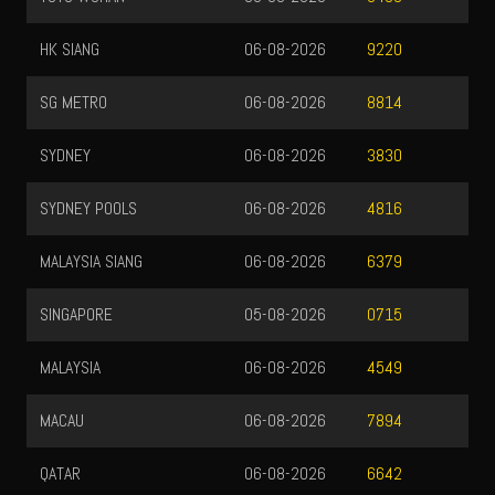
HK SIANG
06-08-2026
9220
SG METRO
06-08-2026
8814
SYDNEY
06-08-2026
3830
SYDNEY POOLS
06-08-2026
4816
MALAYSIA SIANG
06-08-2026
6379
SINGAPORE
05-08-2026
0715
MALAYSIA
06-08-2026
4549
MACAU
06-08-2026
7894
QATAR
06-08-2026
6642