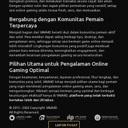
mengikuti promosi, dan melakukan transaksi secara cepat dan aman.
Dengan update rutin dan ragam pilihan permainan yang variatif, setiap
sesi online gaming selalu terasa fresh, seru, dan memuaskan.
Bergabung dengan Komunitas Pemain
Terpercaya
Menjadi bagian dari
VAVA4D
berarti ikut dalam komunitas pemain aktif
dan solid. Para member dapat saling berbagi tips, strategi, dan
pengalaman seru, sehingga setiap sesi bermain game online menjadi
lebih interaktif. Lingkungan komunitas yang positif juga membuat
pemain baru merasa diterima, meningkatkan engagement, dan
menambah keseruan pengalaman gaming secara keseluruhan.
Pilihan Utama untuk Pengalaman Online
Gaming Optimal
Dengan keamanan, kenyamanan, layanan profesional, fitur lengkap, dan
komunitas yang solid,
VAVA4D
tetap menjadi pilihan utama bagi pemain
yang ingin menikmati pengalaman online gaming aman, seru, dan
menguntungkan. Nikmati sensasi bermain yang optimal dan berbagai
keuntungan eksklusif hanya di VAVA4D,
platform yang telah terbukti
bertahan lebih dari 20 tahun.
© 2015 - 2026 Copyright VAVA4D.
All Rights Reserved.
LAPOR PUSAT