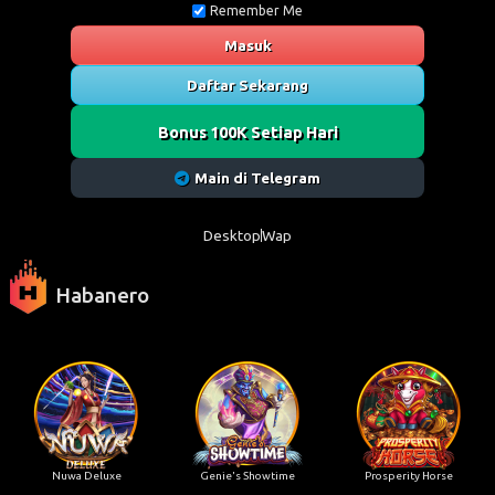
Remember Me
Masuk
Daftar Sekarang
Bonus 100K Setiap Hari
Main di Telegram
Desktop
Wap
Habanero
Nuwa Deluxe
Genie's Showtime
Prosperity Horse