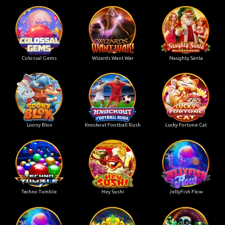
Colossal Gems
Wizards Want War
Naughty Santa
Loony Blox
Knockout Football Rush
Lucky Fortune Cat
Techno Tumble
Hey Sushi
JellyFish Flow