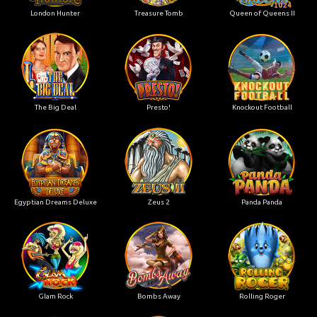
London Hunter
Treasure Tomb
Queen of Queens II
The Big Deal
Presto!
Knockout Football
Egyptian Dreams Deluxe
Zeus 2
Panda Panda
Glam Rock
Bombs Away
Rolling Roger