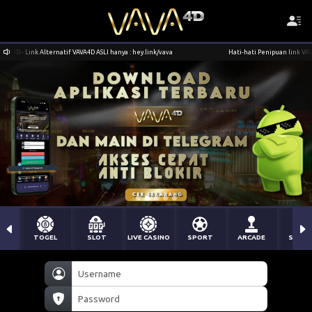
A4D ASLI hanya : hey.link/vava
Hati-hati Penipuan link VAVA4D - Link Alternatif VAVA4D
TOGEL
SLOT
LIVE CASINO
SPORT
ARCADE
SABU