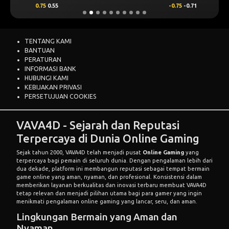
0.75
0.55
-0.75
-0.71
TENTANG KAMI
BANTUAN
PERATURAN
INFORMASI BANK
HUBUNGI KAMI
KEBIJAKAN PRIVASI
PERSETUJUAN COOKIES
VAVA4D - Sejarah dan Reputasi
Terpercaya di Dunia Online Gaming
Sejak tahun 2000,
VAVA4D
telah menjadi pusat
Online Gaming
yang
terpercaya bagi pemain di seluruh dunia. Dengan pengalaman lebih dari
dua dekade, platform ini membangun reputasi sebagai tempat bermain
game online yang aman, nyaman, dan profesional. Konsistensi dalam
memberikan layanan berkualitas dan inovasi terbaru membuat VAVA4D
tetap relevan dan menjadi pilihan utama bagi para gamer yang ingin
menikmati pengalaman online gaming yang lancar, seru, dan aman.
Lingkungan Bermain yang Aman dan
Nyaman