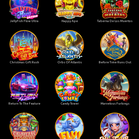
JellyFish Flow Ultra
Happy Ape
Taberna De Los Muertos
Christmas Gift Rush
Orbs Of Atlantis
Before Time Runs Out
Return To The Feature
Candy Tower
Marvelous Furlongs