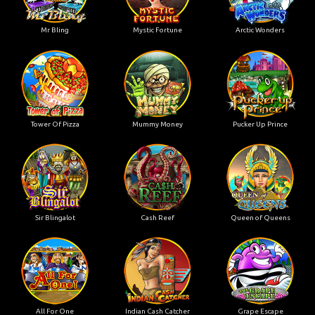
Mr Bling
Mystic Fortune
Arctic Wonders
Tower Of Pizza
Mummy Money
Pucker Up Prince
Sir Blingalot
Cash Reef
Queen of Queens
All For One
Indian Cash Catcher
Grape Escape