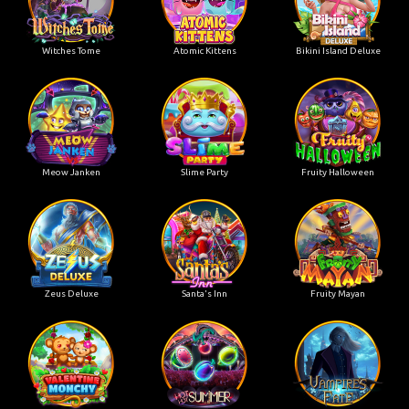
Witches Tome
Atomic Kittens
Bikini Island Deluxe
Meow Janken
Slime Party
Fruity Halloween
Zeus Deluxe
Santa's Inn
Fruity Mayan