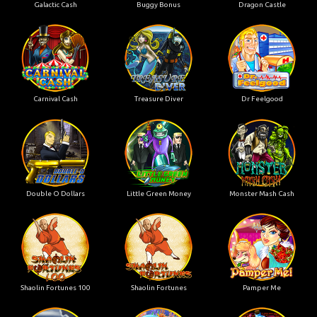
Galactic Cash
Buggy Bonus
Dragon Castle
Carnival Cash
Treasure Diver
Dr Feelgood
Double O Dollars
Little Green Money
Monster Mash Cash
Shaolin Fortunes 100
Shaolin Fortunes
Pamper Me