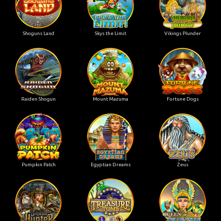
Shoguns Land
Skys the Limit
Vikings Plunder
Raiden Shogun
Mount Mazuma
Fortune Dogs
Pumpkin Patch
Egyptian Dreams
Zeus