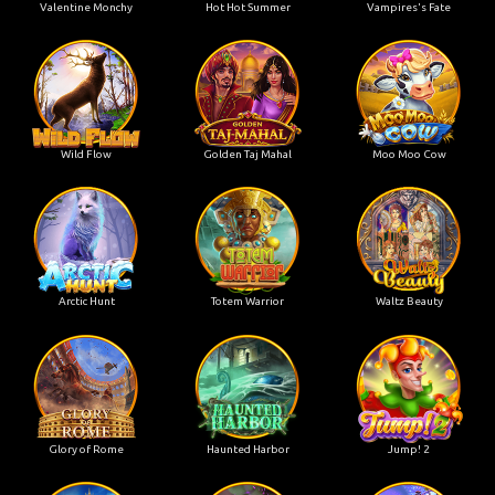
Valentine Monchy
Hot Hot Summer
Vampires's Fate
Wild Flow
Golden Taj Mahal
Moo Moo Cow
Arctic Hunt
Totem Warrior
Waltz Beauty
Glory of Rome
Haunted Harbor
Jump! 2