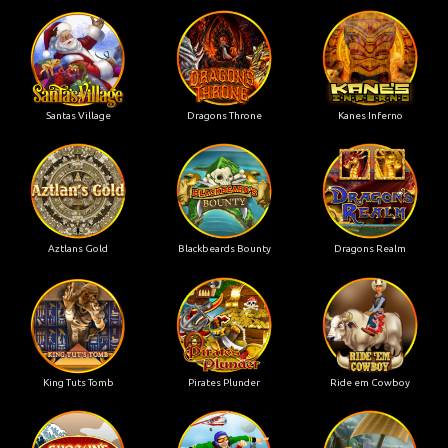
Santas Village
Dragons Throne
Kanes Inferno
Aztlans Gold
Blackbeards Bounty
Dragons Realm
King Tuts Tomb
Pirates Plunder
Ride em Cowboy