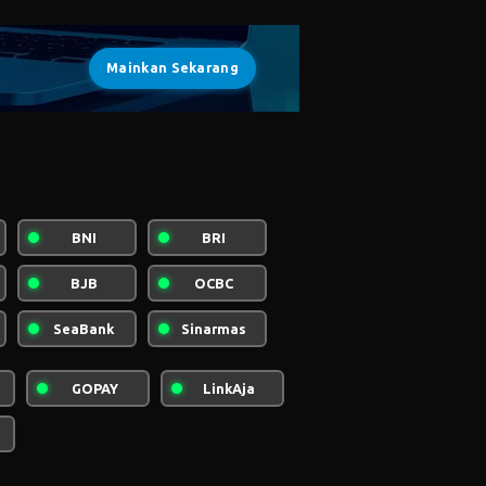
Mainkan Sekarang
BNI
BRI
BJB
OCBC
SeaBank
Sinarmas
GOPAY
LinkAja