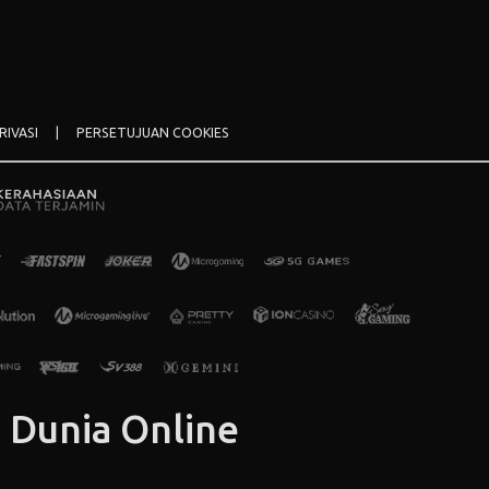
RIVASI
|
PERSETUJUAN COOKIES
i Dunia Online