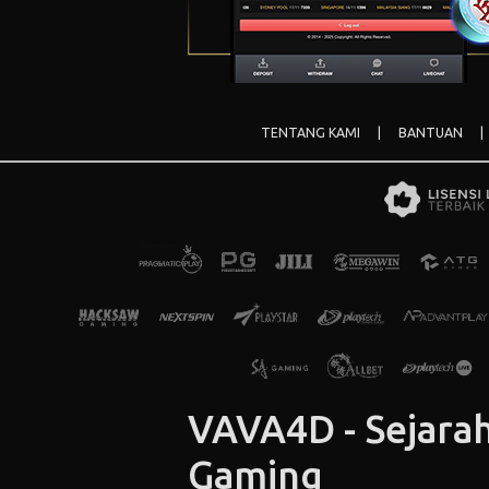
TENTANG KAMI
|
BANTUAN
|
VAVA4D - Sejarah