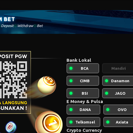
M BET
Deposit
Withdraw
Bet
arkling Crown
Party Ape
Cash Coi
Bank Lokal
BCA
Mandiri
CIMB
Danamon
BSI
JAGO
E Money & Pulsa
DANA
OVO
er Mahjong
3 Coin Golden Ox
Clover Coin
Telkomsel
Axiata
Crypto Currency