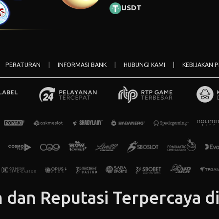
USDT
PERATURAN
|
INFORMASI BANK
|
HUBUNGI KAMI
|
KEBIJAKAN P
ky Jaguar 2
Joker Coins
10 Sparkling
ng King Title
3 Coin Wild Horse
3 Coin Treas
 dan Reputasi Terpercaya d
Match