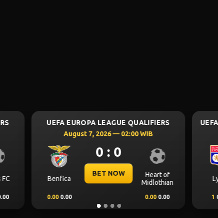
6/8/2026
ghtning Blitz
ROMA X 10000
Super Mahj
Deluxe
NAL
E-FOOTBALL F24 INTERNATIONAL
E-FO
FRIENDLY
August 7, 2026 — 04:00 WIB
0 : 0
e-B
Mu
BET NOW
ain
e-England
e-Finland
0.2
-0.86
1.75
0.70
-1.75
-0.94
ot Joker FEVER
Lucky Macaw
Superno