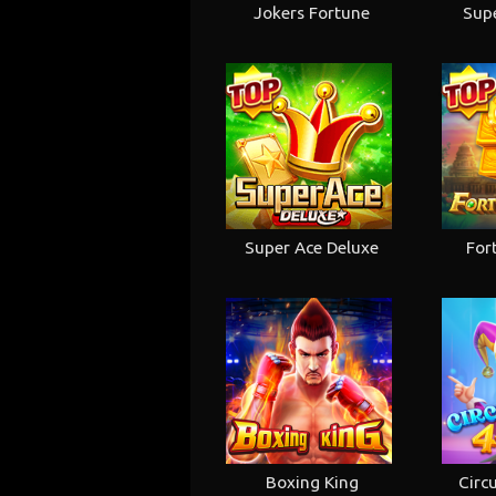
Jokers Fortune
Sup
Super Ace Deluxe
For
Boxing King
Circ