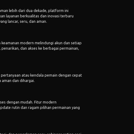
man lebih dari dua dekade, platform ini
n layanan berkualitas dan inovasi terbaru
ng lancar, seru, dan aman.
m keamanan modern melindungi akun dan setiap
 penarikan, dan akses ke berbagai permainan,
re 2
Fruity Wheel
a pertanyaan atau kendala pemain dengan cepat
a aman dan dihargai.
akses dengan mudah. Fitur modern
date rutin dan ragam pilihan permainan yang
ggy
3 Coin Treasures