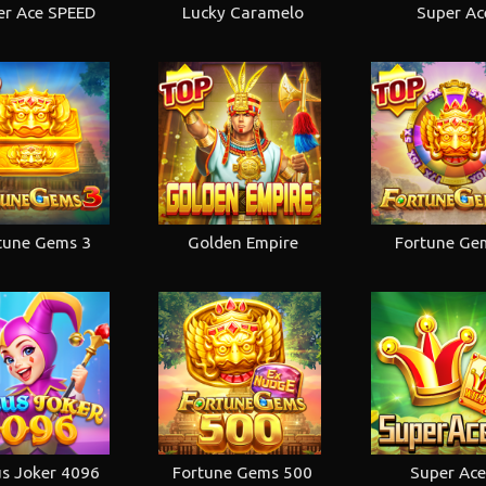
er Ace SPEED
Lucky Caramelo
Super Ac
tune Gems 3
Golden Empire
Fortune Ge
us Joker 4096
Fortune Gems 500
Super Ace 