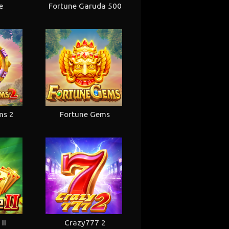
e
Fortune Garuda 500
ms 2
Fortune Gems
II
Crazy777 2