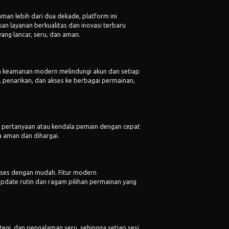
man lebih dari dua dekade, platform ini
n layanan berkualitas dan inovasi terbaru
ng lancar, seru, dan aman.
m keamanan modern melindungi akun dan setiap
 penarikan, dan akses ke berbagai permainan,
a pertanyaan atau kendala pemain dengan cepat
a aman dan dihargai.
akses dengan mudah. Fitur modern
date rutin dan ragam pilihan permainan yang
tegi, dan pengalaman seru, sehingga setiap sesi