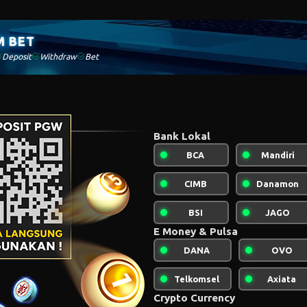
M BET
Deposit
Withdraw
Bet
Bank Lokal
BCA
Mandiri
CIMB
Danamon
BSI
JAGO
E Money & Pulsa
DANA
OVO
Telkomsel
Axiata
Crypto Currency