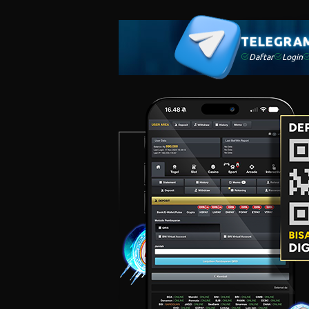
TELEGRA
Daftar
Login