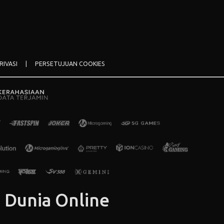
RIVASI
|
PERSETUJUAN COOKIES
i Dunia Online