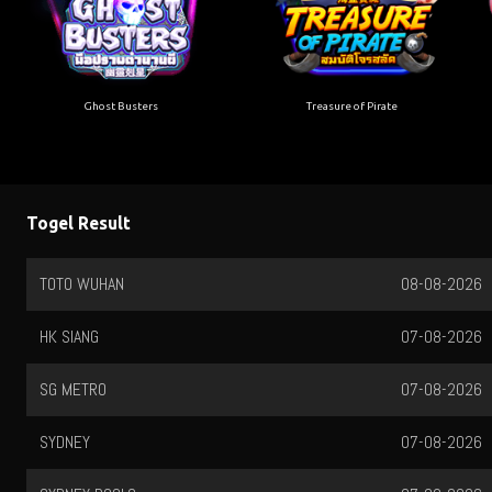
Ghost Busters
Treasure of Pirate
Togel Result
HONGKONG
07-08-2026