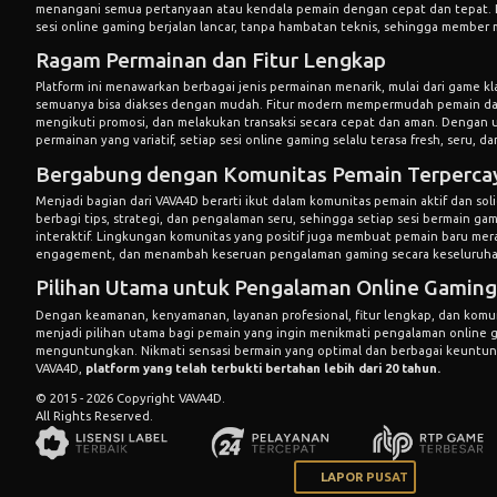
menangani semua pertanyaan atau kendala pemain dengan cepat dan tepat. L
sesi online gaming berjalan lancar, tanpa hambatan teknis, sehingga member 
Ragam Permainan dan Fitur Lengkap
Platform ini menawarkan berbagai jenis permainan menarik, mulai dari game kla
semuanya bisa diakses dengan mudah. Fitur modern mempermudah pemain da
mengikuti promosi, dan melakukan transaksi secara cepat dan aman. Dengan u
permainan yang variatif, setiap sesi online gaming selalu terasa fresh, seru, 
Bergabung dengan Komunitas Pemain Terperca
Menjadi bagian dari
VAVA4D
berarti ikut dalam komunitas pemain aktif dan sol
berbagi tips, strategi, dan pengalaman seru, sehingga setiap sesi bermain ga
interaktif. Lingkungan komunitas yang positif juga membuat pemain baru mer
engagement, dan menambah keseruan pengalaman gaming secara keseluruha
Pilihan Utama untuk Pengalaman Online Gaming
Dengan keamanan, kenyamanan, layanan profesional, fitur lengkap, dan komun
menjadi pilihan utama bagi pemain yang ingin menikmati pengalaman online 
menguntungkan. Nikmati sensasi bermain yang optimal dan berbagai keuntung
VAVA4D,
platform yang telah terbukti bertahan lebih dari 20 tahun.
© 2015 - 2026 Copyright VAVA4D.
All Rights Reserved.
LAPOR PUSAT