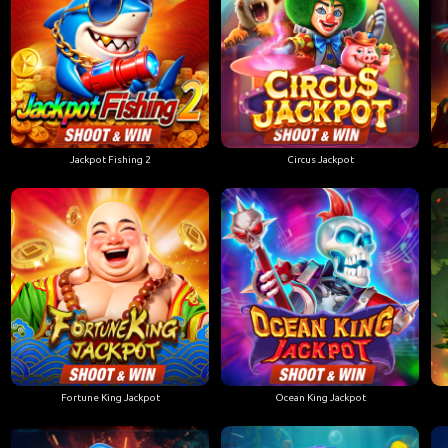
Jackpot Fishing 2
Circus Jackpot
Fortune King Jackpot
Ocean King Jackpot