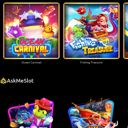
Ocean Carnival
Fishing Treasure
AskMeSlot