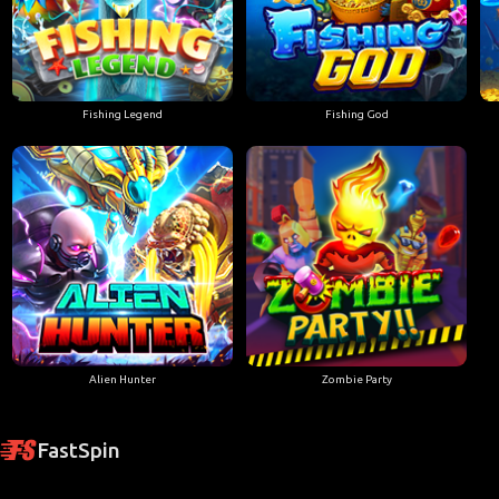
Fishing Legend
Fishing God
Alien Hunter
Zombie Party
FastSpin