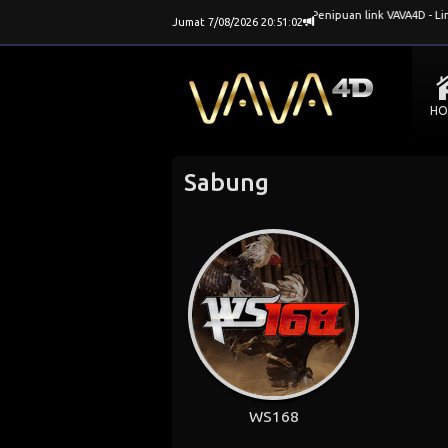
Hati-hati Penipuan link VAVA4D - Link Al
Jumat 7/08/2026 20:51:02
HO
Sabung
WS168