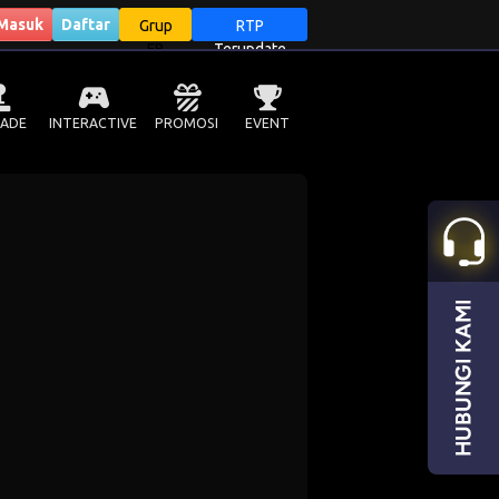
4D - Link Alternatif VAVA4D ASLI hanya : hey.link/vava
Masuk
Daftar
Grup
RTP
FB
Terupdate
ADE
INTERACTIVE
PROMOSI
EVENT