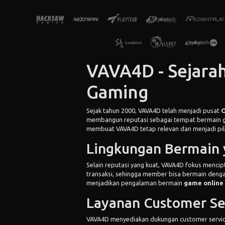
VAVA4D - Sejarah
Gaming
Sejak tahun 2000,
VAVA4D
telah menjadi pusat
O
membangun reputasi sebagai tempat bermain ga
membuat VAVA4D tetap relevan dan menjadi pili
Lingkungan Bermain
Selain reputasi yang kuat,
VAVA4D
fokus mencip
transaksi, sehingga member bisa bermain denga
menjadikan pengalaman bermain
game online 
Layanan Customer Se