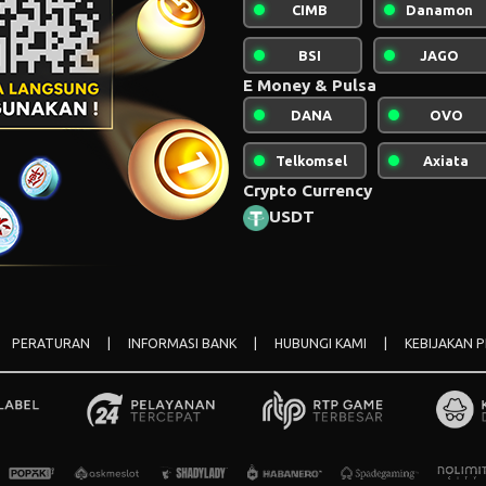
CIMB
Danamon
BSI
JAGO
E Money & Pulsa
DANA
OVO
Telkomsel
Axiata
Crypto Currency
USDT
PERATURAN
|
INFORMASI BANK
|
HUBUNGI KAMI
|
KEBIJAKAN P