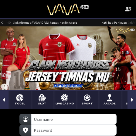
k Alternatif VAVA4D ASLI hanya : hey.link/vava
Hati-hati Penipuan link VAVA4D - Link A
TOGEL
SLOT
LIVE CASINO
SPORT
ARCADE
SABU