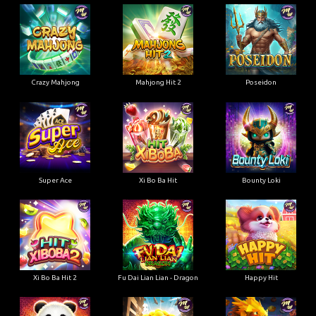
Crazy Mahjong
Mahjong Hit 2
Poseidon
Super Ace
Xi Bo Ba Hit
Bounty Loki
Xi Bo Ba Hit 2
Fu Dai Lian Lian - Dragon
Happy Hit