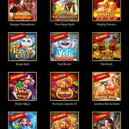
Ranger Showdown
The Maya Myth
Mighty Sevens
Royal Katt
Yeti Boom
Tiki Rush
Poker Ways
Fortune Jewels III
Golden Horse Ride