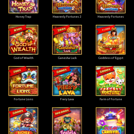
Honey Trap
Heavenly Fortunes 2
Heavenly Fortunes
God of Wealth
Ganesha Luck
Goddess of Egypt
Fortune Lions
Fiery Lava
Farm of Fortune