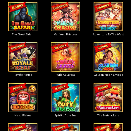
The Great Safari
Mahjong Princess
Adventure To The West
Royale House
Wild Calavera
Golden Moon Empire
Neko Riches
Spirit of the Sea
The Nutcrackers