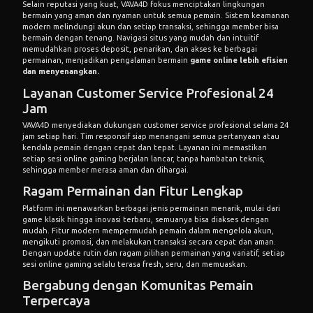
Selain reputasi yang kuat,
VAVA4D
fokus menciptakan lingkungan
bermain yang aman dan nyaman untuk semua pemain. Sistem keamanan
modern melindungi akun dan setiap transaksi, sehingga member bisa
bermain dengan tenang. Navigasi situs yang mudah dan intuitif
memudahkan proses deposit, penarikan, dan akses ke berbagai
permainan, menjadikan pengalaman bermain
game online lebih efisien
dan menyenangkan.
Layanan Customer Service Profesional 24
Jam
VAVA4D
menyediakan dukungan customer service profesional selama 24
jam setiap hari. Tim responsif siap menangani semua pertanyaan atau
kendala pemain dengan cepat dan tepat. Layanan ini memastikan
setiap sesi online gaming berjalan lancar, tanpa hambatan teknis,
sehingga member merasa aman dan dihargai.
Ragam Permainan dan Fitur Lengkap
Platform ini menawarkan berbagai jenis permainan menarik, mulai dari
game klasik hingga inovasi terbaru, semuanya bisa diakses dengan
mudah. Fitur modern mempermudah pemain dalam mengelola akun,
mengikuti promosi, dan melakukan transaksi secara cepat dan aman.
Dengan update rutin dan ragam pilihan permainan yang variatif, setiap
sesi online gaming selalu terasa fresh, seru, dan memuaskan.
Bergabung dengan Komunitas Pemain
Terpercaya