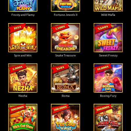
Frosty and Flamy
Fortune Jewels II
Wild Mafia
Spin and Win
Snake Treasure
Sweet Frenzy
Nezha
Roma
Boxing Fury