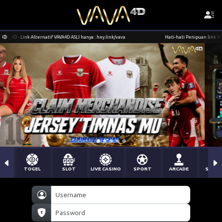
 Alternatif VAVA4D ASLI hanya : hey.link/vava
Hati-hati Penipuan link VAVA4D - Link Al
TOGEL
SLOT
LIVE CASINO
SPORT
ARCADE
SABU