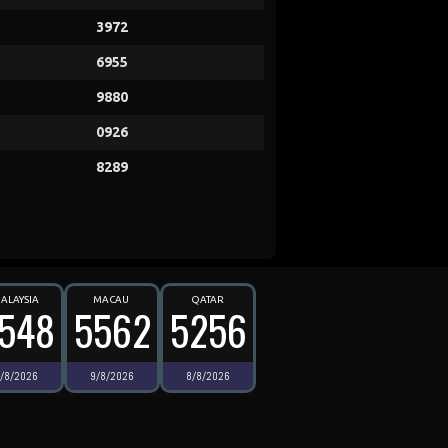
3972
6955
9880
0926
8289
ALAYSIA
MACAU
QATAR
548
5562
5256
/8/2026
9/8/2026
8/8/2026