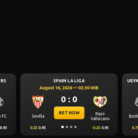
8/8/2026
FIERS
SPAIN LA LIGA
August 16, 2026 — 00:30 WIB
0 : 0
BET NOW
namo
Alaves
Getafe
Cel
greb
5
0.82
0.00
0.57
0.00
-0.67
0.