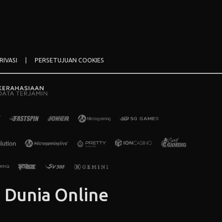
RIVASI
|
PERSETUJUAN COOKIES
i Dunia Online