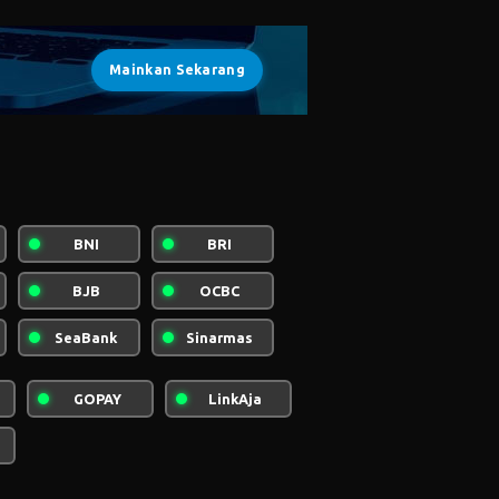
Mainkan Sekarang
BNI
BRI
BJB
OCBC
SeaBank
Sinarmas
GOPAY
LinkAja