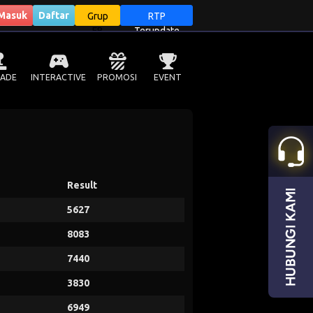
A4D - Link Alternatif VAVA4D ASLI hanya : hey.link/vava
Masuk
Daftar
Grup
RTP
FB
Terupdate
ADE
INTERACTIVE
PROMOSI
EVENT
Result
5627
8083
7440
3830
6949