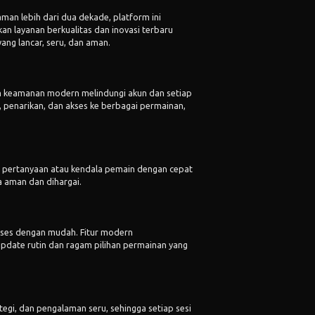
man lebih dari dua dekade, platform ini
n layanan berkualitas dan inovasi terbaru
ng lancar, seru, dan aman.
m keamanan modern melindungi akun dan setiap
 penarikan, dan akses ke berbagai permainan,
a pertanyaan atau kendala pemain dengan cepat
a aman dan dihargai.
akses dengan mudah. Fitur modern
date rutin dan ragam pilihan permainan yang
tegi, dan pengalaman seru, sehingga setiap sesi