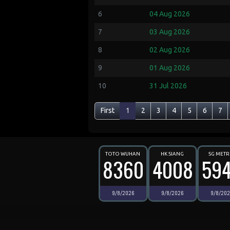
6
04 Aug 2026
7
03 Aug 2026
8
02 Aug 2026
9
01 Aug 2026
10
31 Jul 2026
First
1
2
3
4
5
6
7
TOTO WUHAN
HK SIANG
SG MET
8360
4008
59
9/8/2026
9/8/2026
9/8/20