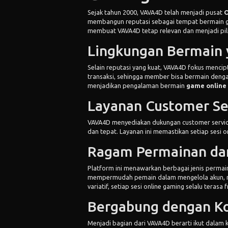
Sejak tahun 2000,
VAVA4D
telah menjadi pusat
O
membangun reputasi sebagai tempat bermain ga
membuat VAVA4D tetap relevan dan menjadi pili
Lingkungan Bermain
Selain reputasi yang kuat,
VAVA4D
fokus mencip
transaksi, sehingga member bisa bermain denga
menjadikan pengalaman bermain
game online 
Layanan Customer Se
VAVA4D
menyediakan dukungan customer service
dan tepat. Layanan ini memastikan setiap sesi 
Ragam Permainan dan
Platform ini menawarkan berbagai jenis permain
mempermudah pemain dalam mengelola akun, men
variatif, setiap sesi online gaming selalu terasa
Bergabung dengan Ko
Menjadi bagian dari
VAVA4D
berarti ikut dalam 